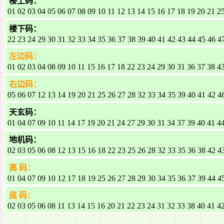
楼上码：
01 02 03 04 05 06 07 08 09 10 11 12 13 14 15 16 17 18 19 20 21 2
楼下码：
22 23 24 29 30 31 32 33 34 35 36 37 38 39 40 41 42 43 44 45 46 4
左边码：
01 02 03 04 08 09 10 11 15 16 17 18 22 23 24 29 30 31 36 37 38 4
右边码：
05 06 07 12 13 14 19 20 21 25 26 27 28 32 33 34 35 39 40 41 42 4
天玄码：
01 04 07 09 10 11 14 17 19 20 21 24 27 29 30 31 34 37 39 40 41 4
地机码：
02 03 05 06 08 12 13 15 16 18 22 23 25 26 28 32 33 35 36 38 42 4
高 码：
01 04 07 09 10 12 17 18 19 25 26 27 28 29 30 34 35 36 37 39 44 4
底 码：
02 03 05 06 08 11 13 14 15 16 20 21 22 23 24 31 32 33 38 40 41 4