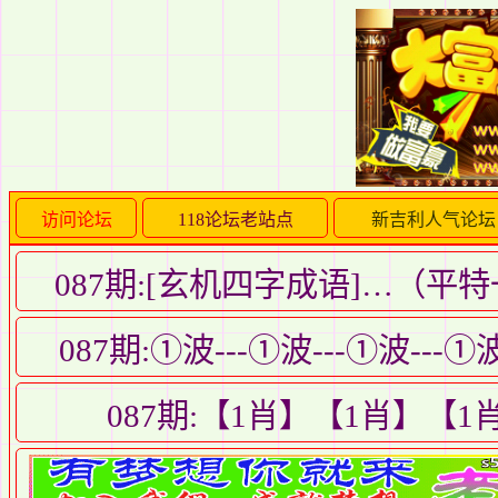
访问论坛
118论坛老站点
新吉利人气论坛
087期:[玄机四字成语]…（
087期:①波---①波---①波-
087期:【1肖】【1肖】【