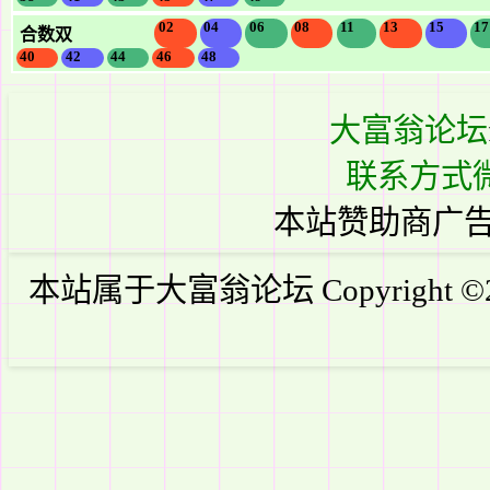
02
04
06
08
11
13
15
17
合数双
40
42
44
46
48
大富翁论坛
联系方式微信:
本站赞助商广告
本站属于大富翁论坛 Copyright ©2005