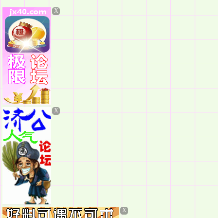
X
X
X